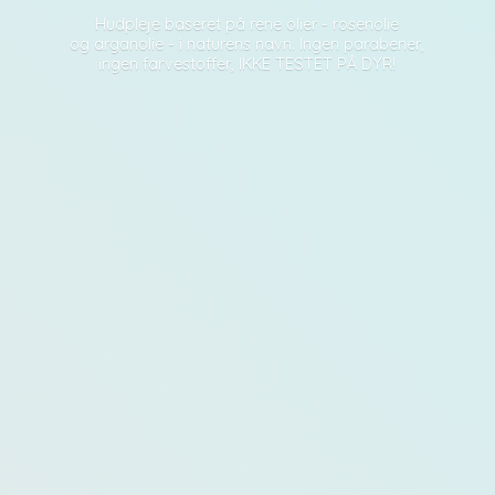
Hudpleje baseret på rene olier - rosenolie
og arganolie - i naturens navn. Ingen parabener,
ingen farvestoffer, IKKE TESTET PÅ DYR!