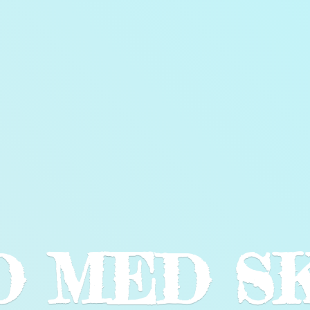
LD
MED S