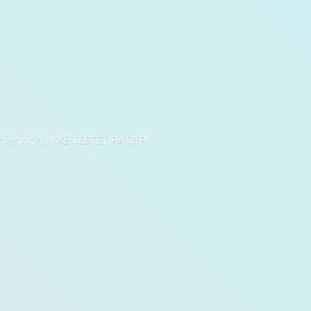
D
arvestoffer, IKKE TESTET PÅ DYR!