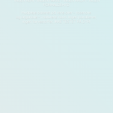
INGEN KEMI - INGEN FARVE - INGEN KROM - INGEN
FORMALDEHYD
Hudpleje baseret på rene olier - rosenolie
og arganolie - i naturens navn. Ingen parabener,
ingen farvestoffer, IKKE TESTET PÅ DYR!