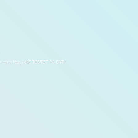
D
arvestoffer, IKKE TESTET PÅ DYR!