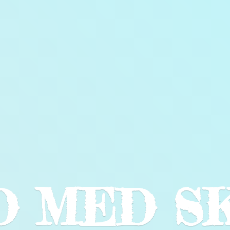
LD
MED S