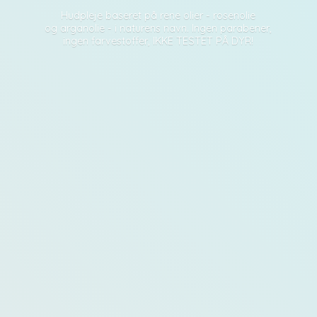
Hudpleje baseret på rene olier - rosenolie
og arganolie - i naturens navn. Ingen parabener,
ingen farvestoffer, IKKE TESTET PÅ DYR!