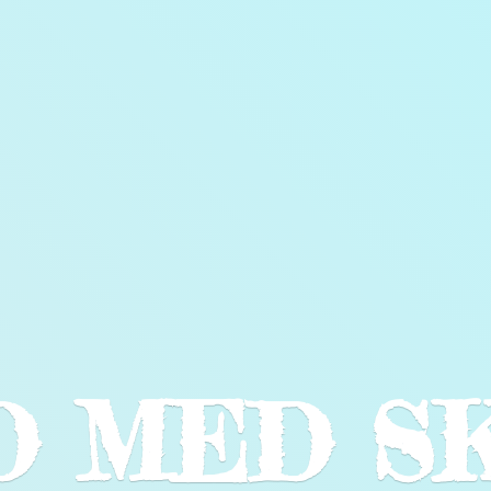
LD
MED S