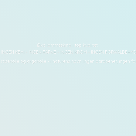
Øko lammeskind i top kvalitet
INGEN KEMI - INGEN FARVE - INGEN KROM - INGEN FORMALDEHY
- rosenolie og arganolie - i naturens navn. Ingen parabener, ingen f