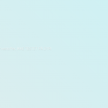
D
arvestoffer, IKKE TESTET PÅ DYR!