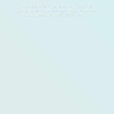
Hudpleje baseret på rene olier - rosenolie
og arganolie - i naturens navn. Ingen parabener,
ingen farvestoffer, IKKE TESTET PÅ DYR!