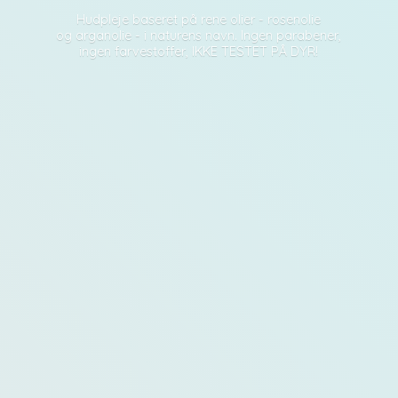
Hudpleje baseret på rene olier - rosenolie
og arganolie - i naturens navn. Ingen parabener,
ingen farvestoffer, IKKE TESTET PÅ DYR!